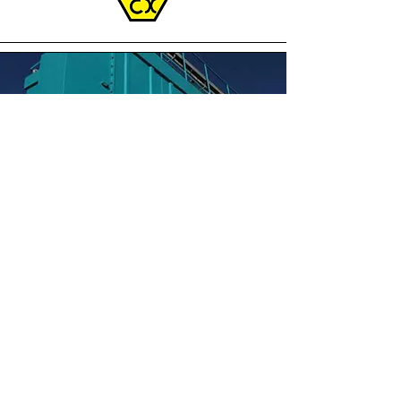
Painel de Alívo
para Alto Vácuo
O EASYVENT AD-HV é um painel